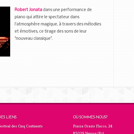
Robert Jonata
dans une performance de
piano qui attire le spectateur dans
l'atmosphère magique, à travers des mélodies
et émotives, ce tirage des sons de leur
"nouveau classique".
DES LIENS
OÙ SOMMES-NOUS?
estival des Cinq Continents
Piazza Orazio Flacco, 24
85029 Venosa (Pz)