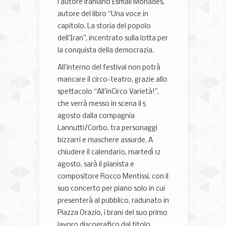
l’autore iraniano Esmail Mohades,
autore del libro “Una voce in
capitolo. La storia del popolo
dell’Iran”, incentrato sulla lotta per
la conquista della democrazia.
All’interno del festival non potrà
mancare il circo-teatro, grazie allo
spettacolo “All’inCirco Varietà!”,
che verrà messo in scena il 5
agosto dalla compagnia
Lannutti/Corbo, tra personaggi
bizzarri e maschere assurde. A
chiudere il calendario, martedì 12
agosto, sarà il pianista e
compositore Rocco Mentissi, con il
suo concerto per piano solo in cui
presenterà al pubblico, radunato in
Piazza Orazio, i brani del suo primo
lavoro discografico dal titolo