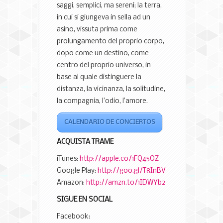
saggi, semplici, ma sereni; la terra,
in cui si giungeva in sella ad un
asino, vissuta prima come
prolungamento del proprio corpo,
dopo come un destino, come
centro del proprio universo, in
base al quale distinguere la
distanza, la vicinanza, la solitudine,
la compagnia, l’odio, l’amore.
CALENDARIO DE CONCIERTOS
ACQUISTA TRAME
iTunes:
http://apple.co/1FQ45OZ
Google Play:
http://goo.gl/T8InBV
Amazon:
http://amzn.to/1IDWYb2
SIGUE EN SOCIAL
Facebook: