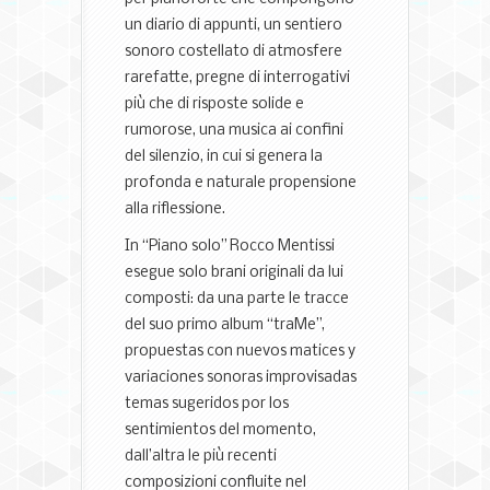
un diario di appunti, un sentiero
sonoro costellato di atmosfere
rarefatte, pregne di interrogativi
più che di risposte solide e
rumorose, una musica ai confini
del silenzio, in cui si genera la
profonda e naturale propensione
alla riflessione.
In “Piano solo” Rocco Mentissi
esegue solo brani originali da lui
composti: da una parte le tracce
del suo primo album “traMe”,
propuestas con nuevos matices y
variaciones sonoras improvisadas
temas sugeridos por los
sentimientos del momento,
dall’altra le più recenti
composizioni confluite nel