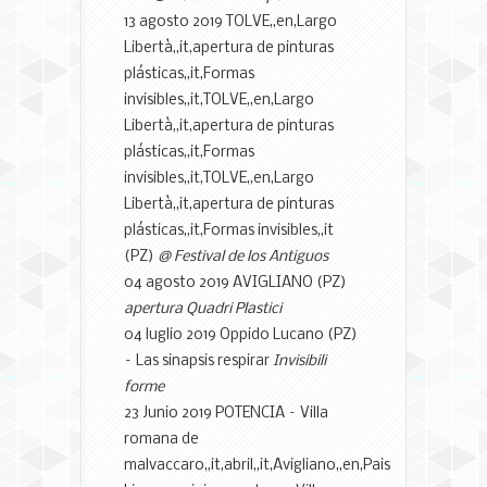
13 agosto 2019 TOLVE,,en,Largo
Libertà,,it,apertura de pinturas
plásticas,,it,Formas
invisibles,,it,TOLVE,,en,Largo
Libertà,,it,apertura de pinturas
plásticas,,it,Formas
invisibles,,it,TOLVE,,en,Largo
Libertà,,it,apertura de pinturas
plásticas,,it,Formas invisibles,,it
(PZ)
@ Festival de los Antiguos
04 agosto 2019 AVIGLIANO (PZ)
apertura Quadri Plastici
04 luglio 2019 Oppido Lucano (PZ)
– Las sinapsis respirar
Invisibili
forme
23 Junio 2019 POTENCIA – Villa
romana de
malvaccaro,,it,abril,,it,Avigliano,,en,Pais