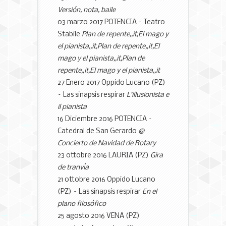
Versión, nota, baile
03 marzo 2017 POTENCIA – Teatro
Stabile
Plan de repente,,it,El mago y
el pianista,,it,Plan de repente,,it,El
mago y el pianista,,it,Plan de
repente,,it,El mago y el pianista,,it
27 Enero 2017 Oppido Lucano (PZ)
– Las sinapsis respirar
L’illusionista e
il pianista
16 Diciembre 2016 POTENCIA –
Catedral de San Gerardo
@
Concierto de Navidad de Rotary
23 ottobre 2016 LAURIA (PZ)
Gira
de tranvía
21 ottobre 2016 Oppido Lucano
(PZ) – Las sinapsis respirar
En el
plano filosófico
25 agosto 2016 VENA (PZ)