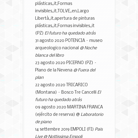
plásticas,,it,Formas
invisibles,,it,TOLVE,,en,Largo
Libertà,,it,apertura de pinturas
plásticas,,it,Formas invisibles,,it
(PZ)
El futuro ha quedado atrás
31 agosto 2020 POTENCIA – museo
arqueologico nacional
@ Noche
blanca del libro
23 agosto 2020 PICERNO (PZ) –
Plano de la Nevena
@ Fuera del
plan
22 agosto 2020 TRICARICO
(Montana) – Bosco Tre Cancelli
El
futuro ha quedado atrás
09 agosto 2020 MARTINA FRANCA
(ejército de reserva) @
Laboratorio
de piano
14 settembre 2019 EMPOLI (FI)
Pais
Live @ Nottissima Empoli