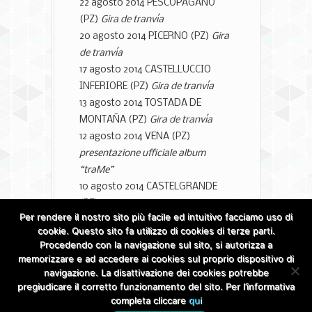
22 agosto 2014 PESCOPAGANO
(PZ)
Gira de tranvía
20 agosto 2014 PICERNO (PZ)
Gira
de tranvía
17 agosto 2014 CASTELLUCCIO
INFERIORE (PZ)
Gira de tranvía
13 agosto 2014 TOSTADA DE
MONTAÑA (PZ)
Gira de tranvía
12 agosto 2014 VENA (PZ)
presentazione ufficiale album
“traMe”
10 agosto 2014 CASTELGRANDE
(PZ)
recorrido texturas vista previa
Per rendere il nostro sito più facile ed intuitivo facciamo uso di
09 agosto 2014 ROCCHETTA
cookie. Questo sito fa utilizzo di cookies di terze parti.
SANT’ANTONO (FG)
recorrido
Procedendo con la navigazione sul sito, si autorizza a
texturas vista previa
memorizzare e ad accedere ai cookies sul proprio dispositivo di
navigazione. La disattivazione dei cookies potrebbe
pregiudicare il corretto funzionamento del sito. Per l’informativa
completa cliccare
qui