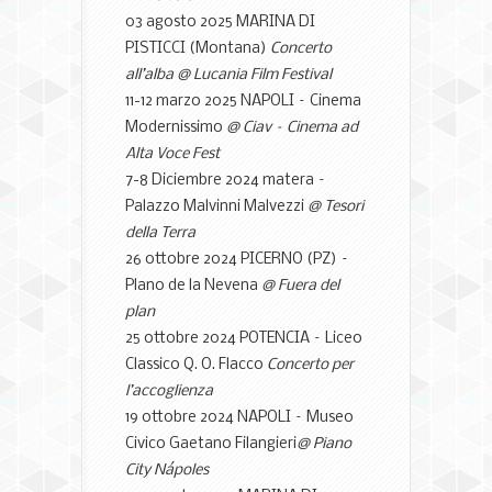
03 agosto 2025 MARINA DI
PISTICCI (Montana)
Concerto
all’alba @ Lucania Film Festival
11-12 marzo 2025 NAPOLI –
Cinema
Modernissimo
@ Ciav
–
Cinema ad
Alta Voce Fest
7-8 Diciembre 2024 matera –
Palazzo Malvinni Malvezzi
@ Tesori
della Terra
26 ottobre 2024 PICERNO (PZ) –
Plano de la Nevena
@ Fuera del
plan
25 ottobre 2024 POTENCIA –
Liceo
Classico Q
.
O
.
Flacco
Concerto per
l’accoglienza
19 ottobre 2024 NAPOLI –
Museo
Civico Gaetano Filangieri
@ Piano
City Nápoles