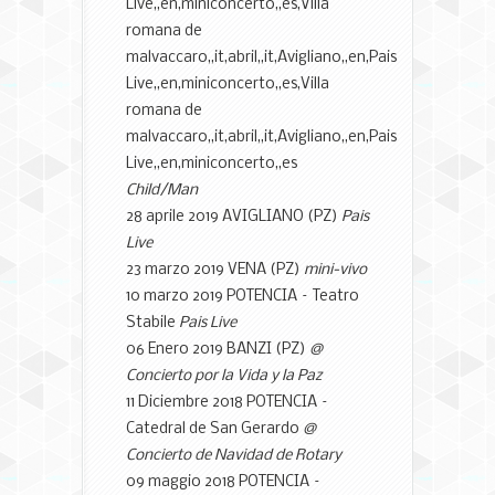
Live,,en,miniconcerto,,es,Villa
romana de
malvaccaro,,it,abril,,it,Avigliano,,en,Pais
Live,,en,miniconcerto,,es,Villa
romana de
malvaccaro,,it,abril,,it,Avigliano,,en,Pais
Live,,en,miniconcerto,,es
Child/Man
28 aprile 2019 AVIGLIANO (PZ)
Pais
Live
23 marzo 2019 VENA (PZ)
mini-vivo
10 marzo 2019 POTENCIA – Teatro
Stabile
Pais Live
06 Enero 2019 BANZI (PZ)
@
Concierto por la Vida y la Paz
11 Diciembre 2018 POTENCIA –
Catedral de San Gerardo
@
Concierto de Navidad de Rotary
09 maggio 2018 POTENCIA –