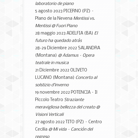
laboratorio de piano
5 agosto 2023 PICERNO (PZ) –
Plano de la Nevena
Mentissi vs
.
Mentissi @ Fuori Piano
28 maggio 2023
ADELFIA
(BA)
El
futuro ha quedado atrás
28-29 Diciembre 2022 SALANDRA
(Montana)
@ Adamus
–
Opera
teatrale in musica
21 Diciembre 2022
OLIVETO
LUCANO
(Montana)
Concerto al
solstizio d’inverno
19 novembre 2022 POTENCIA –
Il
Piccolo Teatro
Straziante
meravigliosa bellezza del creato @
Visioni Verticali
27 agosto 2022 TITO (PZ) – Centro
Cecilia
@ Mi vida – Canción del
regreso