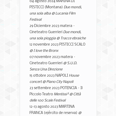
04 agosto 2024 MARINA DI
PISTICCI (Montana)
Due mondi
,
una sola alba @ Lucania Film
Festival
29 Diciembre 2023 matera –
Cineteatro Guerrieri
Due mondi
,
una sola pioggia @ Tracce ebraiche
12 novembre 2023
PISTICCI SCALO
@ I love the Bronx
07 novembre 2023 matera –
Cineteatro Guerrieri
@ S.U.D
.
Senza Una Direzione
15 ottobre 2023 NAPOLI
House
concert @ Piano City Napoli
23 settembre 2023 POTENCIA –
Il
Piccolo Teatro
Mentissi² @ Città
delle
100
Scale Festival
12-13 agosto 2023 MARTINA
FRANCA (ejército de reserva)
@